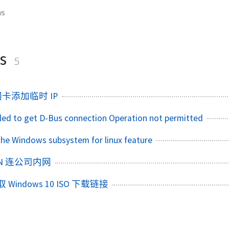
ws
s
5
 给网卡添加临时 IP
iled to get D-Bus connection Operation not permitted
he Windows subsystem for linux feature
 VPN 连公司内网
获取 Windows 10 ISO 下载链接