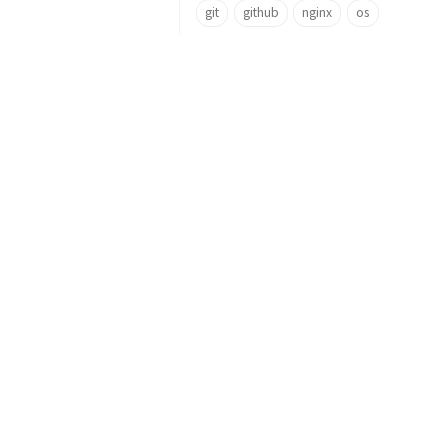
git
github
nginx
os