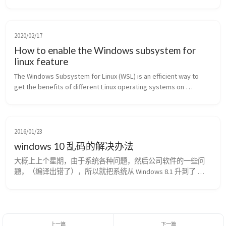
2020/02/17
How to enable the Windows subsystem for
linux feature
The Windows Subsystem for Linux (WSL) is an efficient way to 
get the benefits of different Linux operating systems on 
Windows 10 PC and laptops. WSL allows running of Linux apps 
directly on Windows 10 system without using any virtualization 
software like VirtualBox or VMware. The WSL is available for 
Windows 10 and Windows server 2019.
2016/01/23
windows 10 乱码的解决办法
大概上上个星期，由于系统各种问题，然后公司软件的一些问
题，（编译出错了），所以就把系统从 Windows 8.1 升到了 
Windows 10，这不可以洗白嘛，升级有花了几个小时吧。 后面
又花了半天时间，装了各种软件什么的，结果用起来的时候也是
发现了一些问题，最头痛的是： 1,用记事本记录的东西，如果里
面有中文那么会乱码。 2,工作用的软件，以前做的东西，打开写
中文的地方也是乱码。 3,工...