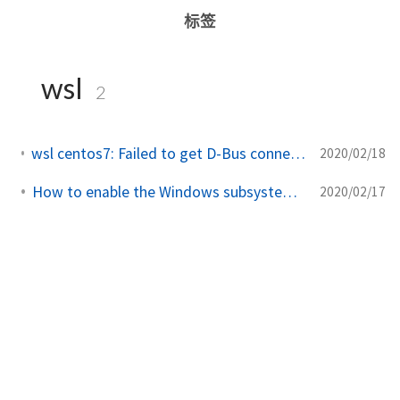
标签
wsl
2
wsl centos7: Failed to get D-Bus connection Operation not permitted
2020/02/18
How to enable the Windows subsystem for linux feature
2020/02/17