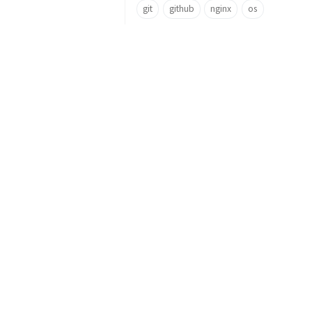
git
github
nginx
os