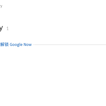
ry
ry
1
锁 Google Now