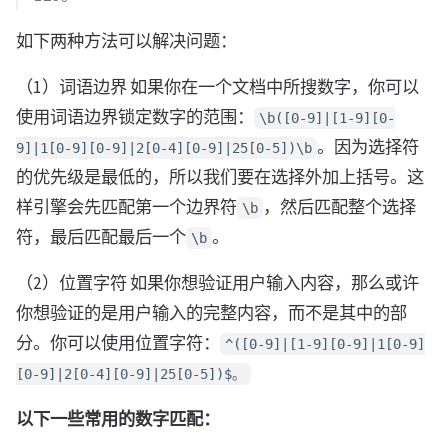
如下两种方法可以解决问题：
（1）词语边界 如果你在一个文档中所搜数字，你可以
使用词语边界锁定数字的范围：
\b([0-9]|[1-9][0-
。因为选择符
9]|1[0-9][0-9]|2[0-4][0-9]|25[0-5])\b
的优先级是最低的，所以我们要在选择外加上括号。这
样引擎会先匹配第一个边界符
，然后匹配整个选择
\b
符，最后匹配最后一个
。
\b
（2）位置字符 如果你想验证用户输入内容，那么或许
你想验证的是用户输入的完整内容，而不是其中的部
分。你可以使用位置字符：
^([0-9]|[1-9][0-9]|1[0-9]
[0-9]|2[0-4][0-9]|25[0-5])$。
以下一些常用的数字匹配：