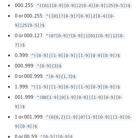
000..255:
^([01][0-9][0-9]|2[0-4][0-9]|25[0-5])$
0 or 000..255:
^([01]?[0-9]?[0-9]|2[0-4][0-
9]|25[0-5])$
0 or 000..127:
^(0?[0-9]?[0-9]|1[01][0-9]|12[0-
7])$
0..999:
^([0-9]|[1-9][0-9]|[1-9][0-9][0-9])$
000..999:
^[0-9]{3}$
0 or 000..999:
^[0-9]{1,3}$
1..999:
^([1-9]|[1-9][0-9]|[1-9][0-9][0-9])$
001..999:
^(00[1-9]|0[1-9][0-9]|[1-9][0-9][0-
9])$
1 or 001..999:
^(0{0,2}[1-9]|0?[1-9][0-9]|[1-9][0-
9][0-9])$
0 or 00..59:
^[0-5]?[0-9]$