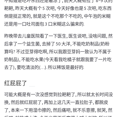
不知道是吃坏东西还是着凉了, 前天大概有拉了 8~9 次的
耙耙, 昨天大概有个 5 次吧, 今天好像也是 5 次吧, 吃东西
倒是挺正常的, 就是这个不吃那个不吃的, 中午泡的米糊
还是用一口吐司面包 3 口米糊这么骗来的.
昨晚带去儿童医院看了一下医生, 医生说吧, 没啥问题, 然
后拿了一个益生菌, 去掉了 50 大洋, 不能吃奶制品(奶粉
算吗? 不过豆芽得吃啊, 所以我跟豆芽妈一致认为不属于
奶制品), 不能吃水果(今天看我吃橘子就跟我要了一片吃
去了), 要吃清淡的(…). 所以稀饭是最好的.
红屁屁了
可能大概是有一次没感觉到拉耙耙了, 所以就太长时间没
换, 然后就红屁屁了, 再加上这几天一直拉肚子, 都脱皮
了, 本来一下用湿巾擦的, 然后痛吧, 就不乐意擦, 就哭, 然